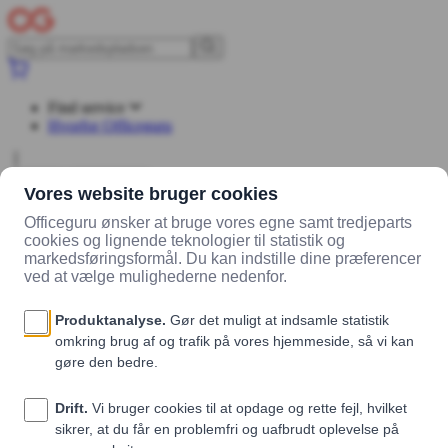
Find service
Hvorfor Officeguru
Log ind
Opret konto
Markedsplads
Leverandører
Madklubben Catering
Produkter
Chorizo og manchego (mørk)
Chorizo og manchego (mørk)
Madklubben Catering