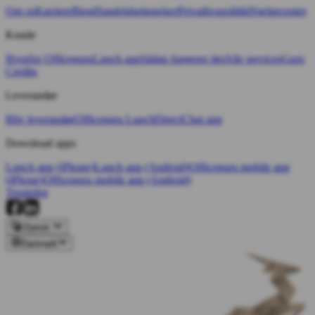
Om os
Karriere
Blog
Handelsbetingelser
Privatlivspolitik
Hjælpecenter
Kunde
Hvorfor Officeguru
Lunch app
Sådan fungerer det
Alle services
Guru
Credits
Leverandør
Bliv leverandør
Officeguru Lunch
Direct
Chat app
Download apps
Lunch app (iPhone)
Lunch app (Android)
Officeguru mobile app
(iPhone)
Officeguru mobile app (Android)
Trustpilot
Dansk
Danmark