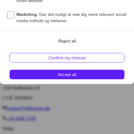
Pris (ekskl. moms)
55,00 DKK
1
Tilføj til kurv
Bryggervangen 55, 4. tv.
2100 København Ø
CVR 33070691
contact@officeguru.dk
+45 4399 1529
Firma