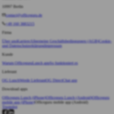
10997 Berlin
contact@officeguru.de
+49 160 3883215
Firma
Über uns
Karriere
Allgemeine Geschäftsbedingungen (AGB)
Cookie-
und Datenschutzerklärung
Impressum
Kunde
Warum Officeguru
Lunch app
So funktioniert es
Lieferant
OG Lunch
Werde Lieferant
OG Direct
Chat app
Download apps
Officeguru Lunch (iPhone)
Officeguru Lunch (Android)
Officeguru
mobile app (iPhone)
Officeguru mobile app (Android)
Trustpilot