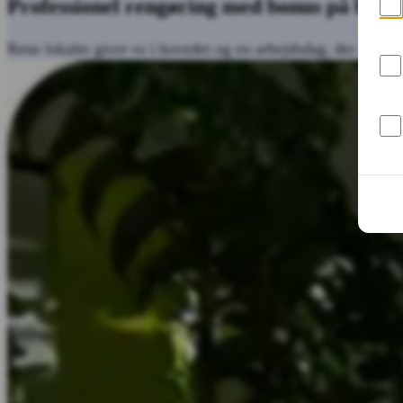
Professionel rengøring med bonus på bund
Rene lokaler giver ro i hovedet og en arbejdsdag, der funger