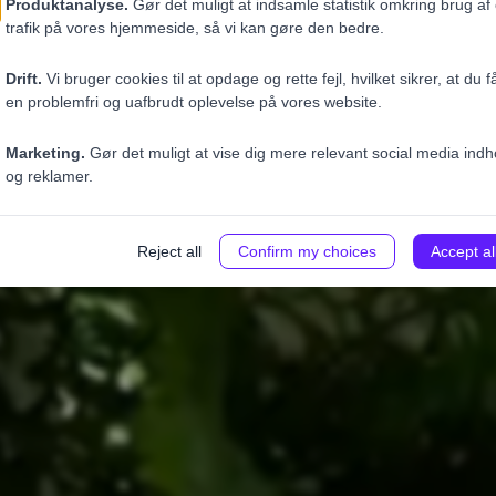
linjen
er. Med Officeguru er det nemt at få styr på rengøringen og li