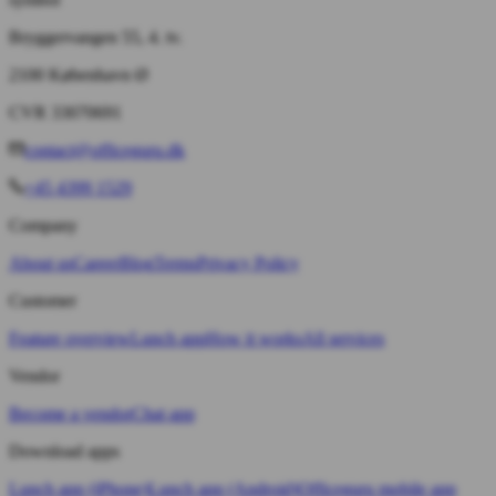
Bryggervangen 55, 4. tv.
2100 København Ø
CVR 33070691
contact@officeguru.dk
+45 4399 1529
Company
About us
Career
Blog
Terms
Privacy Policy
Customer
Feature overview
Lunch app
How it works
All services
Vendor
Become a vendor
Chat app
Download apps
Lunch app (iPhone)
Lunch app (Android)
Officeguru mobile app