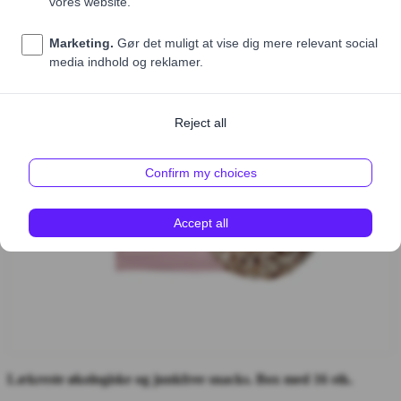
Lækreste økologiske og junkfree snacks. Box med 16 stk.