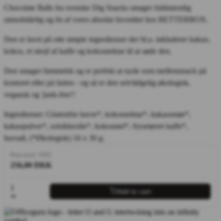
Chocolate Balls fra svenske Dig Snacks smager fuldstændig
uimodståelig og én af vores absolut favoritter hos BETTERBOX.
Den er lavet på otte simple ingredienser der bl.a. inkluderer kakao,
kokos, et strejf af kaffe og kokosnektar til at søde den.
Den smager himmelsk og er perfekt at nyde som mellemsnack på
kontoret eller på farten - og så er den selvfølgelig økologisk,
vegansk og 'junk-free'!
Ingredienser: Glutenfrie havre*, kokosnektar*, kakaosmør*,
kakaopulver*, solsikkeolie*, kokosmel*, frysetørret kaffe*,
havsalt, (*Økologisk) 16 x 30 g.
Price (excl. VAT)
256,00 DKK
1
Add to cart