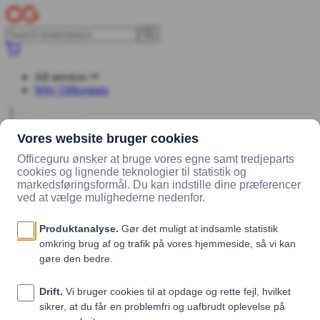
All services
Why Officeguru
Log in
Sign up
Marketplace
Vendors
BETTERBOX
Products
Junkfree
Swedish Chocolate Ball / 16 stk
Junkfree Swedish Chocolate Ball / 16 stk
BETTERBOX