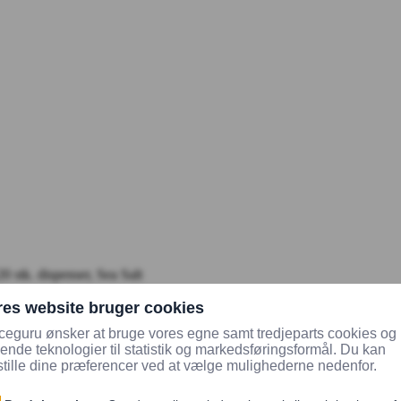
 stk. dispenser, Sea Salt
Økologisk og fairtrade pris