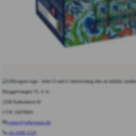
Bryggervangen 55, 4. tv.
2100 København Ø
CVR 33070691
contact@officeguru.dk
+45 4399 1529