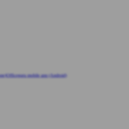
one)
Officeguru mobile app (Android)