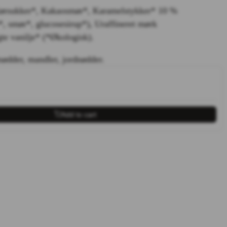
Rørsukker*, Kakaosmør*, Karamelstykker* 10 %
*, smør*, glucosesirup*), Uraffineret mørk
te vanilje* (*Økologisk).
nødder, mandler, jordnødder.
Add to cart