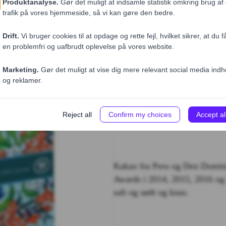
Perfekt til mødebordet eller r
Mørk chokolade med karamel o
Dispenser box med 120 x 5,5 g
Økologisk & Fairtrade.
Kakao fra Peru og Den Domini
Awards i 2014, 2015, 2016 og 
salt og sødt og knas.