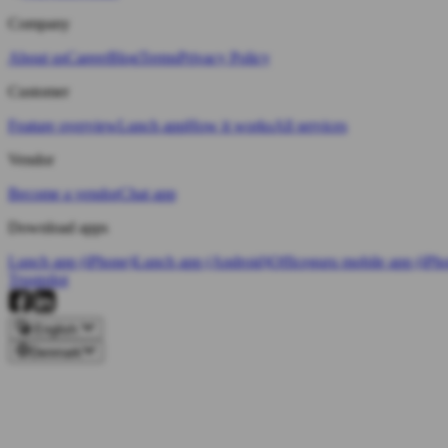
Company
About us
Career
Blog
Terms
Privacy Policy
Customer
Feature overview
Lunch app
How it works
All services
Vendor
Become a vendor
Chat app
Download apps
Lunch app (iPhone)
Lunch app (Android)
Officeguru mobile app (iPh
Trustpilot
English
Denmark