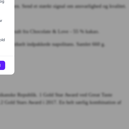
eceptionen. Send et stærkt signal om ansvarlighed og kvalitet.
g havsalt fra Chocolate & Love - 55 % kakao.
 individuelt indpakkede napolitans. Samlet 660 g.
kanske Republik. 1 Gold Star Award ved Great Taste
2 Gold Stars Award i 2017. En helt særlig kombination af