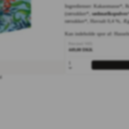
Ingredienser: Kakaomasse*, 
(rørsukker*,
sødmælkspulver
rørsukker*, Havsalt 0,4 %, Æg
Kan indeholde spor af: Hassel
Price (excl. VAT)
449,00 DKK
1