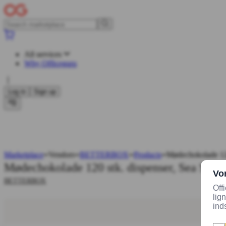
All services
Why Officeguru
Log in
Sign up
Marketplace
Vendors
BETTERBOX
Products
Mødechokolade 120
Mødechokolade 120 stk. dispenser, Sea Salt
BETTERBOX