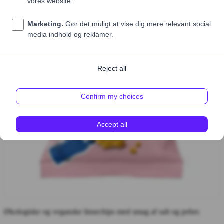
Økologiske og veganske linsechips med smag af salt og peber.