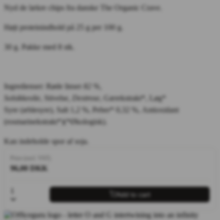
Nyd de lækre chips fra danske The Organic Crave.
Højt proteinindhold på 25 g per 100 g.
30 g. Pakke med 8 stk.
Ingredienser: Røde linser
82 %,
Solsikkeolie
, Stivelse
, Dextrose
, Gærekstrakt*, Løg*
Syre (æblesyre), Salt 1,2 %, Peber* 0,32 %, Antioxidant
(rosmarinekstrakt*)(*Økologisk).
Kan indeholde spor af soja.
Price (excl. VAT)
96,00 DKK
1
Add to cart