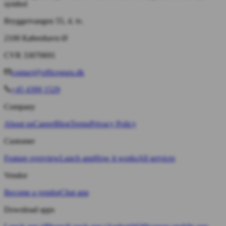
Bryggervangen 55, 4. tv.
2100 København Ø
CVR 33070691
contact@officeguru.dk
+45 4399 1529
Company
About us
Career
Blog
Terms
Privacy Policy
Customer
Feature overview
Lunch app
How it works
All services
Vendor
Become a vendor
Chat app
Download apps