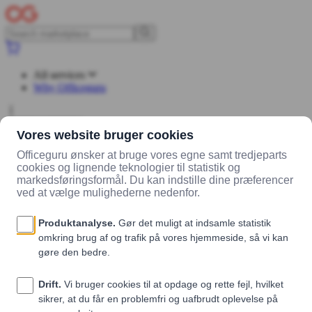
All services
Why Officeguru
Log in
Sign up
Marketplace
Vendors
BETTERBOX
Products
Protein Chips m.
Salt og Peber / 8 stk
Protein Chips m. Salt og Peber / 8 stk
BETTERBOX