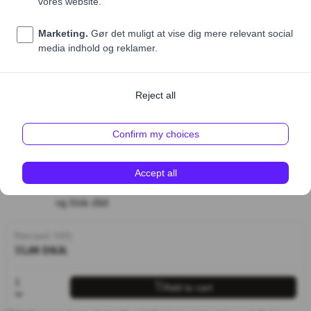
Friteret knoldselleri
med remoulade, kapersbær, citron
og frisk dild
Price (excl. VAT)
55,00 DKK
1
Add to cart