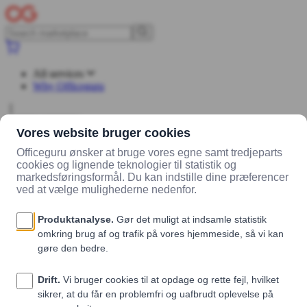
All services
Why Officeguru
Log in
Sign up
Marketplace
Vendors
Madklubben Catering
Products
Friteret
knoldselleri vegansk og glutenfri (1 stk.)
Friteret knoldselleri vegansk og glutenfri (1
stk.)
Madklubben Catering