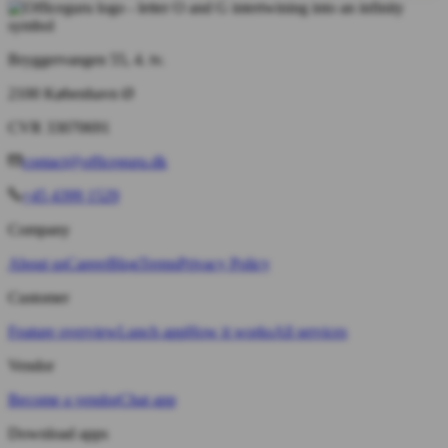
Bryggervangen 55, 4. tv.
2100 København Ø
CVR 33070691
contact@officeguru.dk
+45 4399 1529
Company
About us
Career
Blog
Terms
Privacy Policy
Customer
Feature overview
Lunch app
How it works
All services
Vendor
Become a vendor
Chat app
Download apps