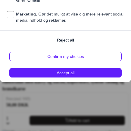
Hønsesalat med karry og bacon, kapersbær, syltede rødløg og
brøndkarse
Price (excl. VAT)
50,00 DKK
1
Add to cart