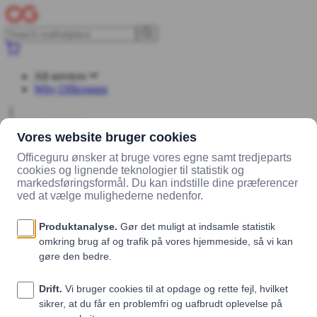
All services
Why Officeguru
Log in
Sign up
Marketplace
Vendors
Madklubben Catering
Products
Hønsesalat
med karry og bacon (1 stk.)
Hønsesalat med karry og bacon (1 stk.)
Madklubben Catering