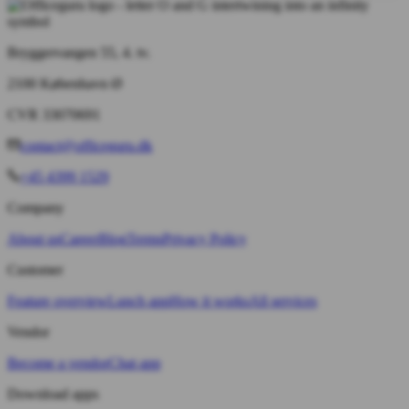
Bryggervangen 55, 4. tv.
2100 København Ø
CVR 33070691
contact@officeguru.dk
+45 4399 1529
Company
About us
Career
Blog
Terms
Privacy Policy
Customer
Feature overview
Lunch app
How it works
All services
Vendor
Become a vendor
Chat app
Download apps