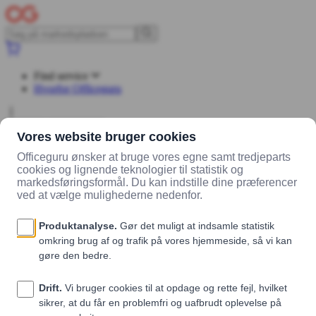
Find service
Hvorfor Officeguru
Log ind
Opret konto
Saml din køkkenadministration ét sted
Officeguru Lunch klarer din køkkenadminstration og din
kundehåndtering, og forbinder dem i et intuitivt og let lettilgængeligt
system. Uden det koster dig en krone.
Kom gratis i gang