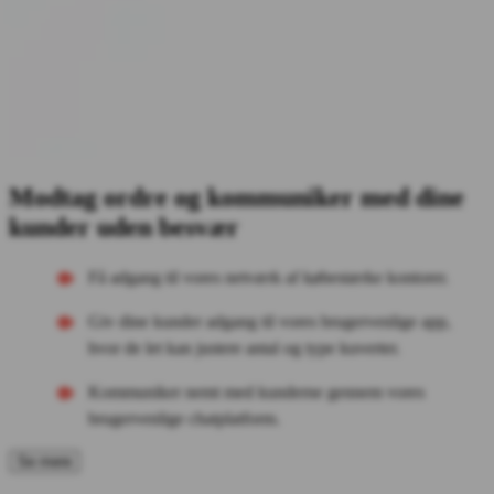
Modtag ordre og kommuniker med dine
kunder uden besvær
Få adgang til vores netværk af købestærke kontorer.
Giv dine kunder adgang til vores brugervenlige app,
hvor de let kan justere antal og type kuverter.
Kommuniker nemt med kunderne gennem vores
brugervenlige chatplatform.
Se mere