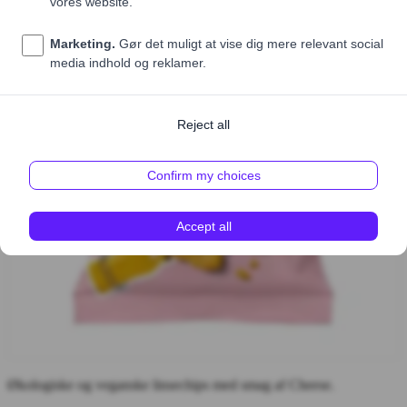
Økologiske og veganske linsechips med smag af Cheese.