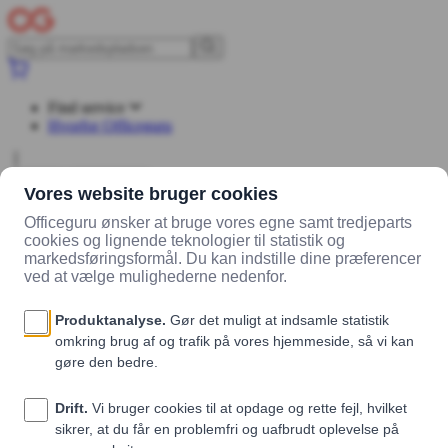
Find service
Hvorfor Officeguru
Log ind
Opret konto
Markedsplads
Leverandører
BETTERBOX
Produkter
Protein
Chips m. Cheese / 8 stk
Protein Chips m. Cheese / 8 stk
BETTERBOX