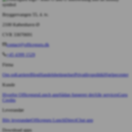
Bryggervangen 55, 4. tv.
2100 København Ø
CVR 33070691
contact@officeguru.dk
+45 4399 1529
Firma
Om os
Karriere
Blog
Handelsbetingelser
Privatlivspolitik
Hjælpecenter
Kunde
Hvorfor Officeguru
Lunch app
Sådan fungerer det
Alle services
Guru
Credits
Leverandør
Bliv leverandør
Officeguru Lunch
Direct
Chat app
Download apps