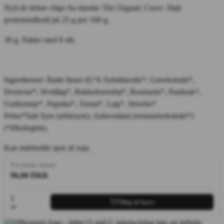
Nyd de lækre chips fra danske The Organic Crave. Højt
proteinindhold på 25 g per 100 g.
30 g. Pakke med 8 stk.
Ingredienser: Røde linser
82 %
Solsikkeolie*, Gærekstrakt*,
Dextrose*, Hvidløg*, Bukkehornsfrø*, Rosmarin*, Pastinak*,
Gurkemeje*, Paprika*, Tomat*
,
Løg*, Stivelse*
Peber*Salt Syre (æblesyre), Antioxidant (rosmarinekstrakt*)
(*Økologisk).
Kan indeholde spor af soja.
Pris (ekskl. moms)
96,00 DKK
1
Tilføj til kurv