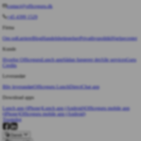
contact@officeguru.dk
+45 4399 1529
Firma
Om os
Karriere
Blog
Handelsbetingelser
Privatlivspolitik
Hjælpecenter
Kunde
Hvorfor Officeguru
Lunch app
Sådan fungerer det
Alle services
Guru
Credits
Leverandør
Bliv leverandør
Officeguru Lunch
Direct
Chat app
Download apps
Lunch app (iPhone)
Lunch app (Android)
Officeguru mobile app
(iPhone)
Officeguru mobile app (Android)
Trustpilot
Dansk