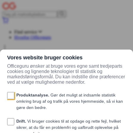
Find service
Hvorfor Officeguru
Log ind
Opret konto
Markedsplads
Leverandører
Healthy Snacking ApS
Produkter
Salte Elektrolytter - Variety (28 stk.)
Salte Elektrolytter - Variety (28 stk.)
Healthy Snacking ApS