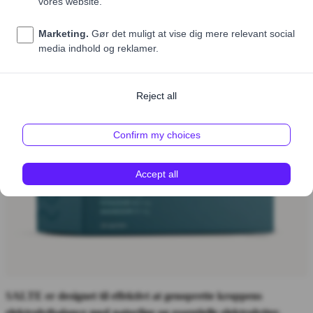
SALTE er designet til effektivt at genoprette kroppens
elektrolytbalance med naturlige og essentielle elektrolytter.