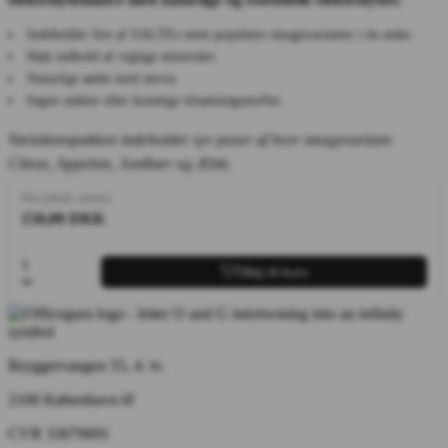
Indeholder fire af SALTEs mest populære smagsvarianter i én æske.
Højt indhold af vigtige mineraler.
Naturligt sødet med stevia.
Ingen sukker eller kunstige tilsætningsstoffer.
Variationspakken indeholder syv poser af hver smagsvariant:
Citron, Appelsin, Jordbær og Æble.
Pris (ekskl. moms)
150,00 DKK
1
Tilføj til kurv
Bryggervangen 55, 4. tv.
2100 København Ø
CVR 33070691