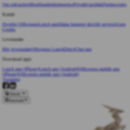
Om os
Karriere
Blog
Handelsbetingelser
Privatlivspolitik
Hjælpecenter
Kunde
Hvorfor Officeguru
Lunch app
Sådan fungerer det
Alle services
Guru
Credits
Leverandør
Bliv leverandør
Officeguru Lunch
Direct
Chat app
Download apps
Lunch app (iPhone)
Lunch app (Android)
Officeguru mobile app
(iPhone)
Officeguru mobile app (Android)
Trustpilot
Dansk
Danmark