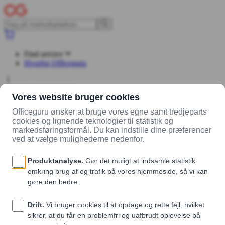
Find service
Hvorfor Officeguru
Log ind
Opret konto
Markedsplads
Leverandører
Madklubben Catering
Produkter
tomat og mozzarella (veg/rugbrød)
tomat og mozzarella (veg/rugbrød)
Madklubben Catering