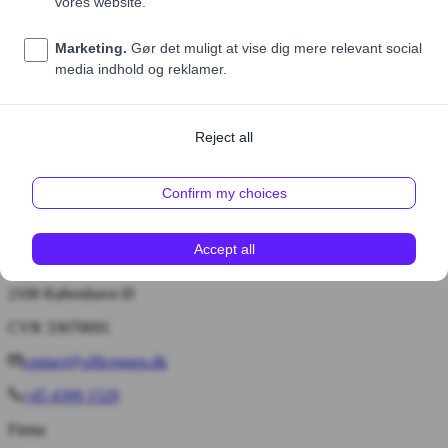
Pris (ekskl. moms)
60,00 DKK
1
Tilføj til kurv
Bryggervangen 55, 4. tv.
2100 København Ø
CVR 33070691
contact@officeguru.dk
+45 4399 1529
Firma