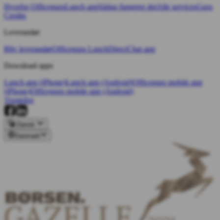
Hvorfor Officeguru
Lunch app
Sådan fungerer det
Alle services
Guru
Credits
Leverandør
Bliv leverandør
Officeguru Lunch
Direct
Chat app
Download apps
Lunch app (iPhone)
Lunch app (Android)
Officeguru mobile app
(iPhone)
Officeguru mobile app (Android)
Trustpilot
Dansk
Danmark