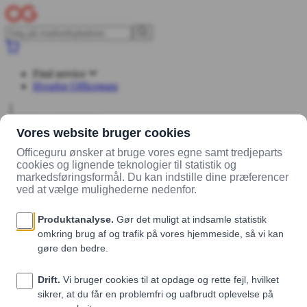
Find service
Hvorfor Officeguru
Log ind
Opret konto
Markedsplads
Leverandører
Madklubben Catering
Produkter
Wraps - Skinke, ost og dijonnaise
Wraps - Skinke, ost og dijonnaise
Madklubben Catering