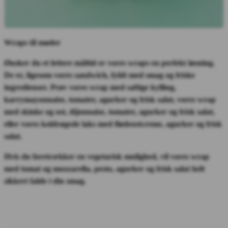
Wraps til møder
Ønsker du et lettere måltid er vores wraps en perfekt løsning.
De er, ligesom vores sandwich, fyldt med smag og friske
ingredienser. Prøv vores wrap med saftige kylling,
karrymayonnaise, tomater, agurker og frisk salat, vores wrap
med skinke og ost, dijonnaise, tomater, agurker og frisk salat,
eller vores koldrøgede laks med flødeostcreme, agurker og frisk
salat.
Hvis du foretrækker en vegetarisk mulighed, vil vores wrap
med tomat og mozzarella, pesto, agurker og frisk salat helt
sikkert falde i din smag.