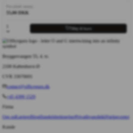
Pris (ekskl. moms)
55,00 DKK
1
Tilføj til kurv
Bryggervangen 55, 4. tv.
2100 København Ø
CVR 33070691
contact@officeguru.dk
+45 4399 1529
Firma
Om os
Karriere
Blog
Handelsbetingelser
Privatlivspolitik
Hjælpecenter
Kunde