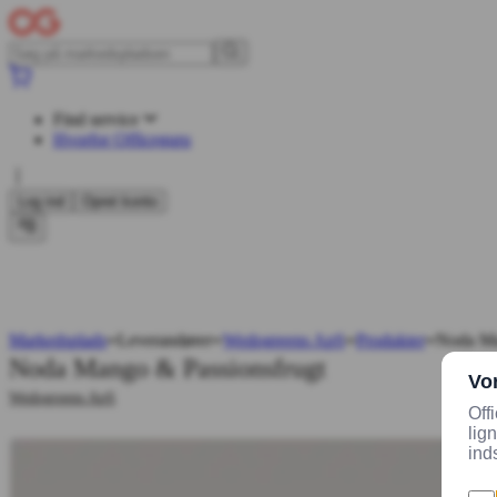
Find service
Hvorfor Officeguru
Log ind
Opret konto
Markedsplads
Leverandører
Wedogreens ApS
Produkter
Noda Ma
Noda Mango & Passionsfrugt
Wedogreens ApS