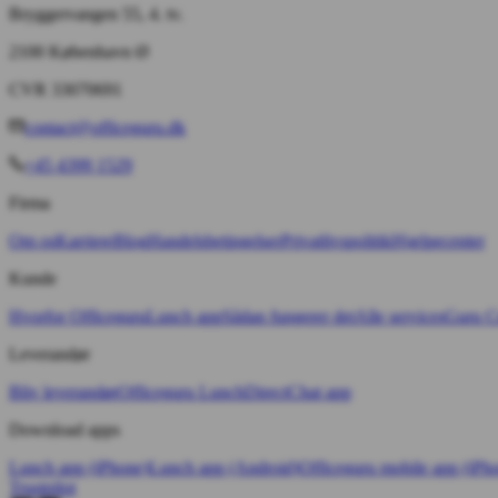
Bryggervangen 55, 4. tv.
2100 København Ø
CVR 33070691
contact@officeguru.dk
+45 4399 1529
Firma
Om os
Karriere
Blog
Handelsbetingelser
Privatlivspolitik
Hjælpecenter
Kunde
Hvorfor Officeguru
Lunch app
Sådan fungerer det
Alle services
Guru Cr
Leverandør
Bliv leverandør
Officeguru Lunch
Direct
Chat app
Download apps
Lunch app (iPhone)
Lunch app (Android)
Officeguru mobile app (iPh
Trustpilot