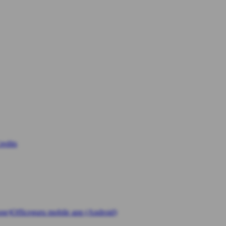
edits
one)
Officeguru mobile app (Android)