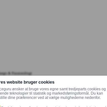
ngo & Passionsfrugt
Sælges kun som tilkøb til sala