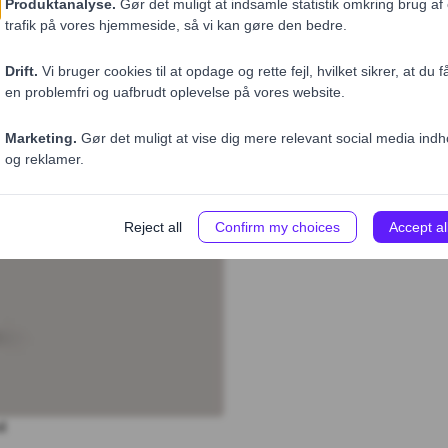
Pris (ekskl. moms)
28,00 DKK
1