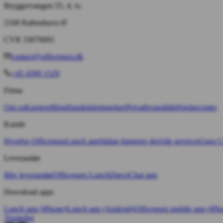
Bryggervangen 55, 4. tv.
2100 København Ø
CVR 33070691
contact@officeguru.dk
+45 4399 1529
Firma
Om os
Karriere
Blog
Handelsbetingelser
Privatlivspolitik
Hjælpecenter
Kunde
Hvorfor Officeguru
Lunch app
Sådan fungerer det
Alle services
Guru Cr
Leverandør
Bliv leverandør
Officeguru Lunch
Direct
Chat app
Download apps
Lunch app (iPhone)
Lunch app (Android)
Officeguru mobile app (iPh
Trustpilot