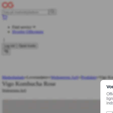
Find service
Hvorfor Officeguru
Log ind
Opret konto
Markedsplads
Leverandører
Wedogreens ApS
Produkter
Vigo Ko
Vigo Kombucha Rose
Wedogreens ApS