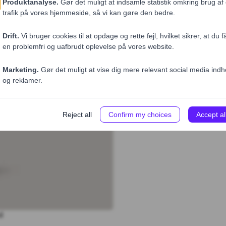
Pris (ekskl. moms)
31,20 DKK
1