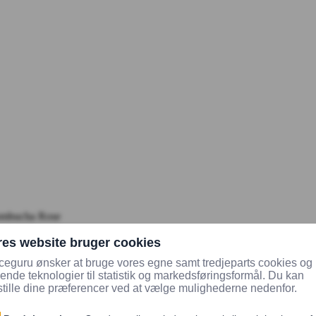
mbucha Rose
Sælges kun som tilkøb til sala