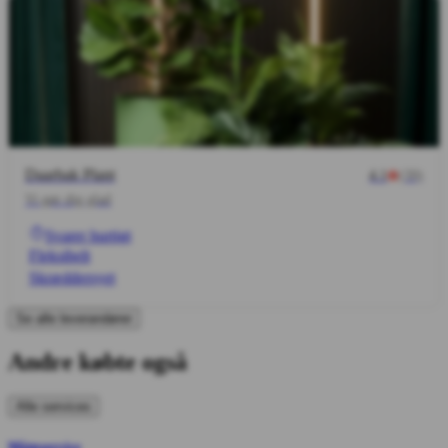
Daarbak Plant
4.1
(39)
Vi gør dig glad
Svarer hurtigt
Fleksibelt
Skræddersyet
Se alle leverandører
Andre købte også
Alle services
Måtteservice