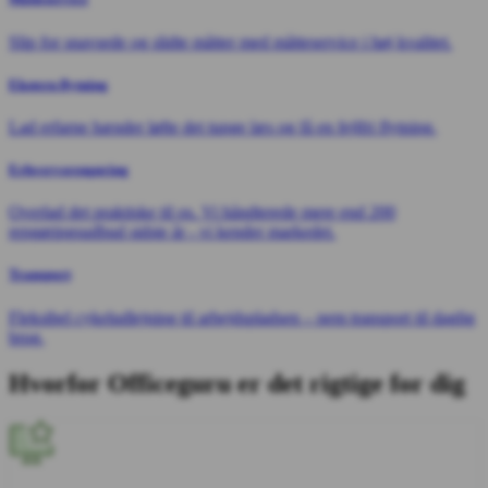
Slip for snavsede og slidte måtter med måtteservice i høj kvalitet.
Ekstern flytning
Lad erfarne hænder løfte det tunge læs og få en fejlfri flytning.
Erhvervsrengøring
Overlad det praktiske til os. Vi håndterede mere end 200
rengøringsudbud sidste år - vi kender markedet.
Transport
Fleksibel cykeludlejning til arbejdspladsen – nem transport til daglig
brug.
Hvorfor Officeguru er det rigtige for dig