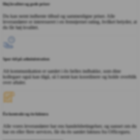
Høj kvalitet og gode priser
Du kan nemt indhente tilbud og sammenligne priser. Alle
leverandører er interesseret i en femstjernet rating, hvilket betyder, at
du får høj kvalitet.
Spar tid på administration
Alt kommunikation er samlet i én fælles indbakke, som dine
kollegaer også kan tilgå, så I nemt kan koordinere og holde overblik
over aftaler.
Én kontrakt og én faktura
Alle vores leverandører har ens handelsbetingelser, og uanset om du
har en eller flere services, får du én samlet faktura fra Officeguru.