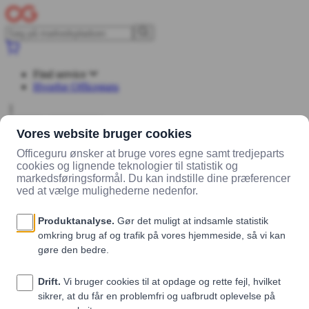
Find service
Hvorfor Officeguru
Log ind
Opret konto
Planter
Få grønne planter til kontoret gennem Officeguru og skab et frisk og
indbydende arbejdsmiljø.
Få tilbud
Gør kontoret grønnere med planter